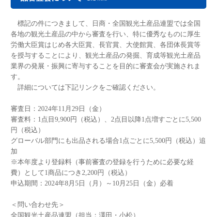
標記の件につきまして、日商・全国観光土産品連盟では全国
各地の観光土産品の中から審査を行い、特に優秀なものに厚生
労働大臣賞はじめ各大臣賞、長官賞、大使館賞、各団体長賞等
を授与することにより、観光土産品の発掘、育成等観光土産品
業界の発展・振興に寄与することを目的に審査会が実施されま
す。
詳細については下記リンクをご確認ください。
審査日：2024年11月29日（金）
審査料：1点目9,900円（税込）、2点目以降1点増すごとに5,500
円（税込）
グローバル部門にも出品される場合1点ごとに5,500円（税込）追
加
※本年度より登録料（事前審査の登録を行うために必要な経
費）として1商品につき2,200円（税込）
申込期間：2024年8月5日（月）～10月25日（金）必着
＜問い合わせ先＞
全国観光土産品連盟（担当：澤田・小松）