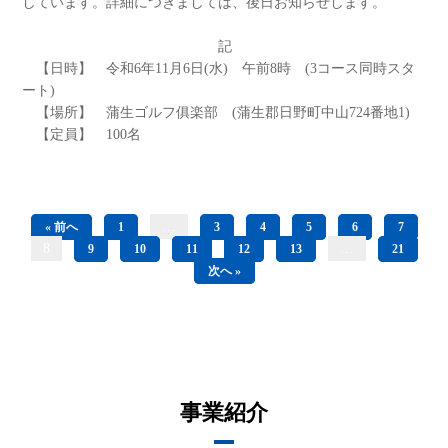
しています。詳細につきましては、後日お知らせします。
記
【日時】 令和6年11月6日(水) 午前8時 (3コース同時スタ
ート)
【場所】 蒲生ゴルフ俱楽部 (蒲生郡日野町中山724番地1)
【定員】 100名
…
« 前へ
1
3
4
5
6
7
8
…
9
10
11
12
13
21
次へ »
事業紹介