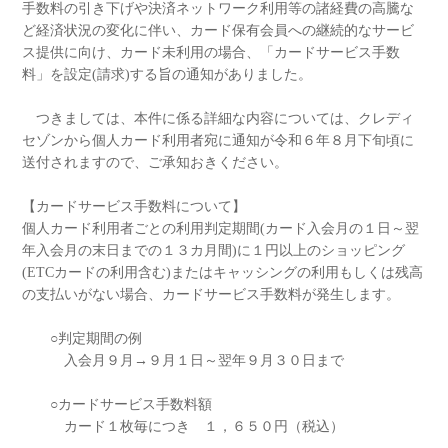
手数料の引き下げや決済ネットワーク利用等の諸経費の高騰な
ど経済状況の変化に伴い、カード保有会員への継続的なサービ
ス提供に向け、カード未利用の場合、「カードサービス手数
料」を設定(請求)する旨の通知がありました。
つきましては、本件に係る詳細な内容については、クレディ
セゾンから個人カード利用者宛に通知が令和６年８月下旬頃に
送付されますので、ご承知おきください。
【カードサービス手数料について】
個人カード利用者ごとの利用判定期間(カード入会月の１日～翌
年入会月の末日までの１３カ月間)に１円以上のショッピング
(ETCカードの利用含む)またはキャッシングの利用もしくは残高
の支払いがない場合、カードサービス手数料が発生します。
○判定期間の例
入会月９月→９月１日～翌年９月３０日まで
○カードサービス手数料額
カード１枚毎につき １，６５０円（税込）