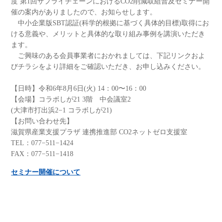
度 第1回サプライチェーンにおけるCO2削減取組普及セミナー開
催の案内がありましたので、お知らせします。
中小企業版SBT認証(科学的根拠に基づく具体的目標)取得にお
ける意義や、メリットと具体的な取り組み事例を講演いただき
ます。
ご興味のある会員事業者におかれましては、下記リンクおよ
びチラシをより詳細をご確認いただき、お申し込みください。
【日時】令和6年8月6日(火) 14：00〜16：00
【会場】コラボしが21 3階 中会議室2
(大津市打出浜2−1 コラボしが21)
【お問い合わせ先】
滋賀県産業支援プラザ 連携推進部 CO2ネットゼロ支援室
TEL：077−511−1424
FAX：077−511−1418
セミナー開催について