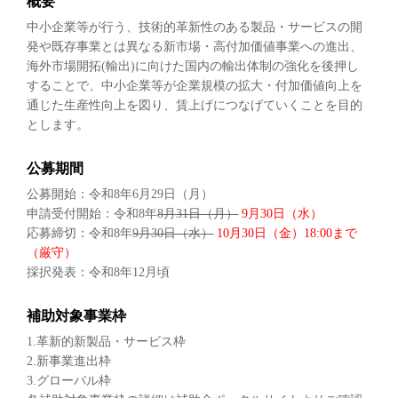
概要
中小企業等が行う、技術的革新性のある製品・サービスの開
発や既存事業とは異なる新市場・高付加価値事業への進出、
海外市場開拓(輸出)に向けた国内の輸出体制の強化を後押し
することで、中小企業等が企業規模の拡大・付加価値向上を
通じた生産性向上を図り、賃上げにつなげていくことを目的
とします。
公募期間
公募開始：令和8年6月29日（月）
申請受付開始：令和8年
8月31日（月）
9月30日（水）
応募締切：令和8年
9月30日（水）
10月30日（金）18:00まで
（厳守）
採択発表：令和8年12月頃
補助対象事業枠
1.革新的新製品・サービス枠
2.新事業進出枠
3.グローバル枠