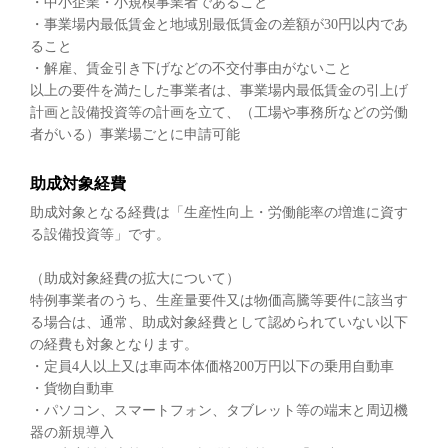
・中小企業・小規模事業者であること
・事業場内最低賃金と地域別最低賃金の差額が30円以内であ
ること
・解雇、賃金引き下げなどの不交付事由がないこと
以上の要件を満たした事業者は、事業場内最低賃金の引上げ
計画と設備投資等の計画を立て、（工場や事務所などの労働
者がいる）事業場ごとに申請可能
助成対象経費
助成対象となる経費は「生産性向上・労働能率の増進に資す
る設備投資等」です。
（助成対象経費の拡大について）
特例事業者のうち、生産量要件又は物価高騰等要件に該当す
る場合は、通常、助成対象経費として認められていない以下
の経費も対象となります。
・定員4人以上又は車両本体価格200万円以下の乗用自動車
・貨物自動車
・パソコン、スマートフォン、タブレット等の端末と周辺機
器の新規導入