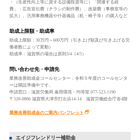
・（生産性向上等に資する設備投資等に）「関連する経
費」：広告宣伝費（チラシの制作費）、改築費（事務室等の
拡大）、汎用事務機器や什器備品（机・椅子等）の購入など
助成上限額・助成率
助成上限額：30万円～600万円（引き上げ額及び引き上げる労
働者数によって変動）
助成率：滋賀県の場合は原則3/4（4/5）
問い合わせ先・申請先
業務改善助成金コールセンター：令和５年度のコールセンタ
ーは開設準備中です。
申請窓口：滋賀労働局 雇用環境・均等室 077-523-1190
〒520-0806 滋賀県大津市打出浜14-14 滋賀労働総合庁舎4階
業務改善助成金のご案内パンフレット
エイジフレンドリー補助金