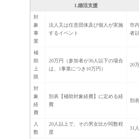
1.婚活支援
対
象
法人又は任意団体及び個人が実施
市
事
するイベント
者
業
補
助
20万円（参加者が30人以下の場合
20
上
は、1事業につき10万円）
限
対
象
別表【補助対象経費】に定める経
別
経
費
費
人
20人以上で、その男女比が同数程
3
数
度