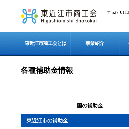
〒527-0
東近江市商工会とは
事業紹介
各種補助金情報
国の
補助金
東近江市の補助金