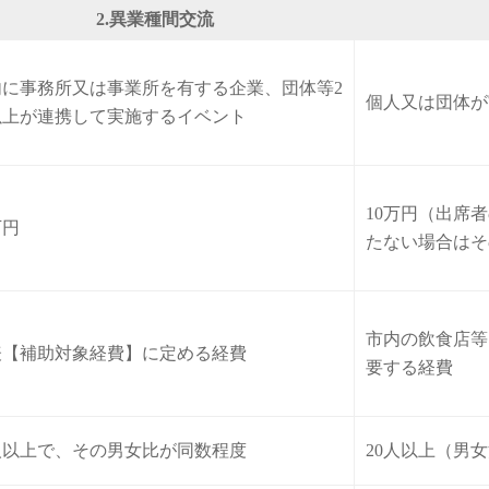
2.異業種間交流
内に事務所又は事業所を有する企業、団体等2
個人又は団体が
以上が連携して実施するイベント
10万円（出席者
万円
たない場合はそ
市内の飲食店等
表【補助対象経費】に定める経費
要する経費
1人以上で、その男女比が同数程度
20人以上（男