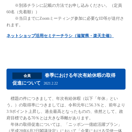
※別添チラシに記載の方法でお申し込みください。（定員
60名（先着順））
※当日までにZoomミーティング参加に必要なID等が送付さ
れます。
ネットショップ活用セミナーチラシ（滋賀県・楽天主催）
春季における年次有給休暇の取得
会員
促進について
2021.2.22
標題の件につきまして、年次有給休暇（以下「年休」とい
う。）の取得率につきましては、令和元年に56.3％と、前年より
3.9ポイント上昇し、過去最高となったものの、依然として、政
府目標である70％とは大きな乖離があります。
年休の取得促進については、「ニッポン一億総活躍プラン」
（平成28年6月2日閣議決定）において「企業における労使一体