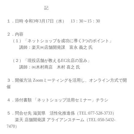
記
１．日時 令和3年3月17日（水） 13：30～15：30
２．内容
（１）「ネットショップを成功に導く3つのポイント」
講師：楽天㈱店舗開発課 富永 義之 氏
（２）「現役店舗が教えるEC出店の旨み」
講師：㈱木村商店 木村 喜之 氏
３．開催方法 Zoomミーティングを活用し、オンライン方式で開
催
４．添付書類 「ネットショップ活用セミナー」チラシ
５．問合せ先 滋賀県 活性化推進係（TEL:077-528-3733）
楽天 店舗開発課 アライアンスチーム（TEL:050-5432-
7470）