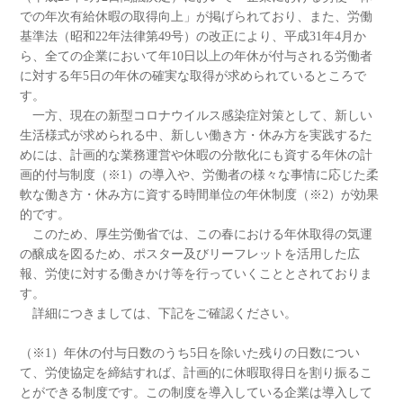
での年次有給休暇の取得向上」が掲げられており、また、労働
基準法（昭和22年法律第49号）の改正により、平成31年4月か
ら、全ての企業において年10日以上の年休が付与される労働者
に対する年5日の年休の確実な取得が求められているところで
す。
一方、現在の新型コロナウイルス感染症対策として、新しい
生活様式が求められる中、新しい働き方・休み方を実践するた
めには、計画的な業務運営や休暇の分散化にも資する年休の計
画的付与制度（※1）の導入や、労働者の様々な事情に応じた柔
軟な働き方・休み方に資する時間単位の年休制度（※2）が効果
的です。
このため、厚生労働省では、この春における年休取得の気運
の醸成を図るため、ポスター及びリーフレットを活用した広
報、労使に対する働きかけ等を行っていくこととされておりま
す。
詳細につきましては、下記をご確認ください。
（※1）年休の付与日数のうち5日を除いた残りの日数につい
て、労使協定を締結すれば、計画的に休暇取得日を割り振るこ
とができる制度です。この制度を導入している企業は導入して