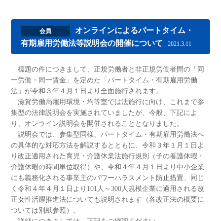
オンラインによるパートタイム・
会員
有期雇用労働法等説明会の開催について
2021.3.11
標題の件につきまして、正規労働者と非正規労働者間の「同
一労働・同一賃金」を定めた「パートタイム・有期雇用労働
法」が令和３年４月１日より全面施行されます。
滋賀労働局雇用環境・均等室では法施行に向け、これまで参
集型の法律説明会を実施されていましたが、今般、下記によ
り、オンライン説明会を開催されることとなりました。
説明会では、参集型同様、パートタイム・有期雇用労働法へ
の具体的な対応方法を解説するとともに、令和３年１月１日よ
り改正適用された育児・介護休業法施行規則（子の看護休暇・
介護休暇の時間単位取得）や、令和４年４月１日より中小企業
にも義務化される事業主のパワーハラスメント防止措置、同じ
く令和４年４月１日より101人～300人規模企業に適用される改
正女性活躍推進法についても説明されます（各改正法の概要に
ついては別紙参照）。