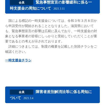
緊急事態宣言の影響緩和に係る一
会員
時支援金の周知について
2021.3.11
国による標記の一時支援金については、令和３年３月８日か
ら申請受付が開始されることとなりました。滋賀県において
も、緊急事態宣言の影響は広範に及んでおり、一時支援金の対
象となる事業者の皆様にしっかりと受給していただくことが重
要であるとの考えが示されております。
詳細につきましては、制度の概要を記載した別添チラシをご
確認ください。
一時支援金チラシ
障害者差別解消法等に係る周知に
会員
ついて
2021.3.4