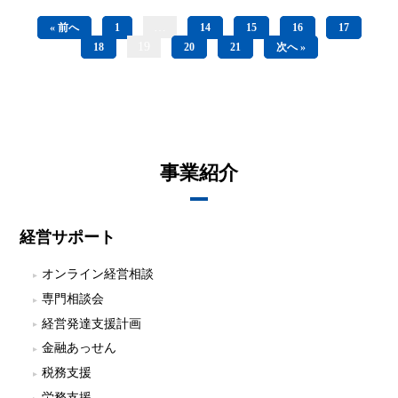
…
« 前へ
1
14
15
16
17
19
18
20
21
次へ »
事業紹介
経営サポート
オンライン経営相談
専門相談会
経営発達支援計画
金融あっせん
税務支援
労務支援