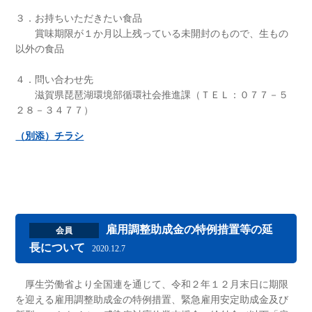
３．お持ちいただきたい食品
賞味期限が１か月以上残っている未開封のもので、生もの
以外の食品
４．問い合わせ先
滋賀県琵琶湖環境部循環社会推進課（ＴＥＬ：０７７－５
２８－３４７７）
（別添）チラシ
雇用調整助成金の特例措置等の延
会員
長について
2020.12.7
厚生労働省より全国連を通じて、令和２年１２月末日に期限
を迎える雇用調整助成金の特例措置、緊急雇用安定助成金及び