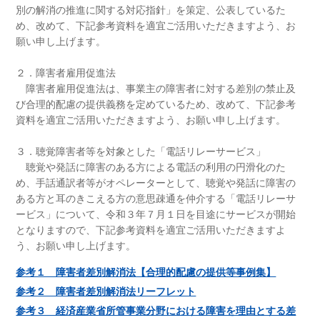
別の解消の推進に関する対応指針」を策定、公表しているた
め、改めて、下記参考資料を適宜ご活用いただきますよう、お
願い申し上げます。
２．障害者雇用促進法
障害者雇用促進法は、事業主の障害者に対する差別の禁止及
び合理的配慮の提供義務を定めているため、改めて、下記参考
資料を適宜ご活用いただきますよう、お願い申し上げます。
３．聴覚障害者等を対象とした「電話リレーサービス」
聴覚や発話に障害のある方による電話の利用の円滑化のた
め、手話通訳者等がオペレーターとして、聴覚や発話に障害の
ある方と耳のきこえる方の意思疎通を仲介する「電話リレーサ
ービス」について、令和３年７月１日を目途にサービスが開始
となりますので、下記参考資料を適宜ご活用いただきますよ
う、お願い申し上げます。
参考１ 障害者差別解消法【合理的配慮の提供等事例集】
参考２ 障害者差別解消法リーフレット
参考３ 経済産業省所管事業分野における障害を理由とする差