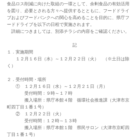
食品ロス削減に向けた取組の一環として、余剰食品の有効活用
を図り、必要とされる方々へ提供するとともに、フードドライ
ブおよびフードバンクへの関心を高めることを目的に、県庁フ
ードドライブを以下の日程で実施されます。
詳細につきましては、別添チラシの内容をご確認ください。
記
１．実施期間
１２月１６日（水）～１２月２２日（火） （※土日は除
く）
２．受付時間・場所
① １２月１６日（水）～１２月２１日（月）
受付時間：９時～１７時
搬入場所：県庁本館４階 循環社会推進課（大津市京
町四丁目１番１号）
② １２月２２日（火）
受付時間：１２時～１３時
搬入場所：県庁本館１階 県民サロン（大津市京町四
丁目１番１号）