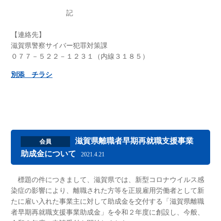
記
【連絡先】
滋賀県警察サイバー犯罪対策課
０７７－５２２－１２３１（内線３１８５）
別添 チラシ
滋賀県離職者早期再就職支援事業
会員
助成金について
2021.4.21
標題の件につきまして、滋賀県では、新型コロナウイルス感
染症の影響により、離職された方等を正規雇用労働者として新
たに雇い入れた事業主に対して助成金を交付する「滋賀県離職
者早期再就職支援事業助成金」を令和２年度に創設し、今般、