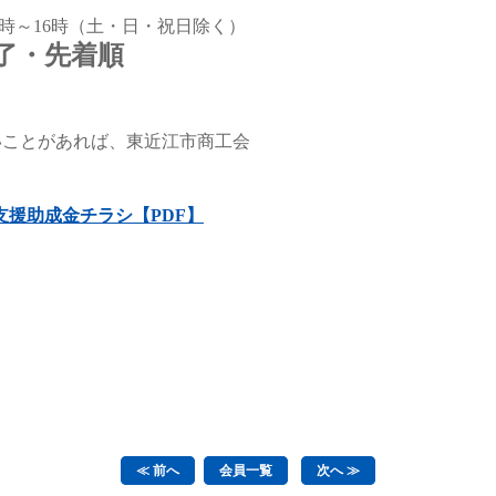
 9時～16時（土・日・祝日除く）
了・先着順
いことがあれば、東近江市商工会
援助成金チラシ【PDF】
≪ 前へ
会員一覧
次へ ≫