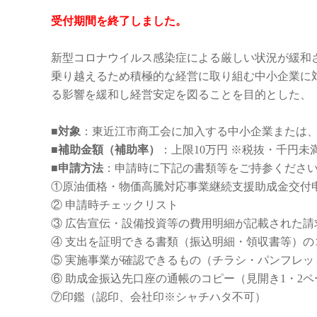
受付期間を終了しました。
新型コロナウイルス感染症による厳しい状況が緩和
乗り越えるため積極的な経営に取り組む中小企業に
る影響を緩和し経営安定を図ることを目的とした、
■対象
：東近江市商工会に加入する中小企業または
■補助金額（補助率）
：上限10万円 ※税抜・千円未満
■申請方法
：申請時に下記の書類等をご持参くださ
①原油価格・物価高騰対応事業継続支援助成金交付
② 申請時チェックリスト
③ 広告宣伝・設備投資等の費用明細が記載された請
④ 支出を証明できる書類（振込明細・領収書等）の
⑤ 実施事業が確認できるもの（チラシ・パンフレ
⑥ 助成金振込先口座の通帳のコピー（見開き1・2
⑦印鑑（認印、会社印※シャチハタ不可）