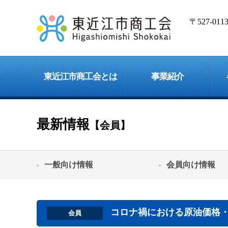
〒527-0
東近江市商工会とは
事業紹介
最新情報
【会員】
一般向け情報
会員向け情報
コロナ禍における原油価格
会員