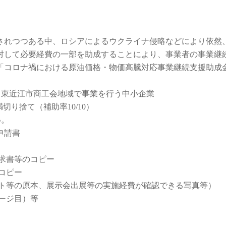
されつつある中、ロシアによるウクライナ侵略などにより依然
対して必要経費の一部を助成することにより、事業者の事業継
「コロナ禍における原油価格・物価高騰対応事業継続支援助成
、東近江市商工会地域で事業を行う中小企業
切り捨て（補助率10/10）
い。
申請書
求書等のコピー
コピー
ット等の原本、展示会出展等の実施経費が確認できる写真等）
ページ目）等