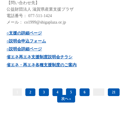
【問い合わせ先】
公益財団法人 滋賀県産業支援プラザ
電話番号： 077-511-1424
メール： co1999@shigaplaza.or.jp
○支援の詳細ページ
○説明会申込フォーム
○説明会詳細ページ
省エネ再エネ支援制度説明会チラシ
省エネ・再エネ各種支援制度のご案内
1
…
2
3
4
5
6
21
次へ »