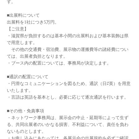
す。
■出展料について
出展料を1社につき5万円。
【ご注意】
・滋賀県が負担するのは基本小間の出展料および基本装飾は県
で用意します。
その他の交通費・宿泊費、展示物の運搬費等の諸経費につい
ては、出展者負担となります。
・ブース内の配置については、事務局が決定します。
■通訳の配置について
・円滑なコミュニケーションを図るため、通訳（日⇄英）を用意
いたします。
・言語は英語を基本とし、必要に応じて逐次通訳を行います。
■その他・免責事項
・ネットワーク事務局は、展示会の中止・延期等によって生ず
る、共同出展者のいかなる損害、不利益について、責任を負わ
ないものとします。
・お申し込みにあたっては、各展示会の出展規約を必ずご確認