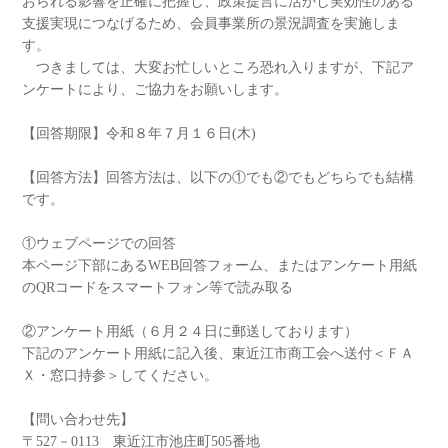
おられる影響を正確に把握し、政策提言に活かし実効性のある
支援実現につなげるため、会員事業所の景況調査を実施しま
す。
つきましては、大変お忙しいところ恐れ入りますが、下記ア
ンケートにより、ご協力をお願いします。
【回答期限】令和８年７月１６日(木)
【回答方法】回答方法は、以下の①でも②でもどちらでも結構
です。
①ウェブページでの回答
本ページ下部にあるWEB回答フォーム、またはアンケート用紙
のQRコードをスマートフォン等で読み取る
②アンケート用紙（６月２４日に郵送しております）
下記のアンケート用紙に記入後、東近江市商工会へ送付＜ＦＡ
Ｘ・窓口持参＞してください。
【問い合わせ先】
〒527－0113 東近江市池庄町505番地