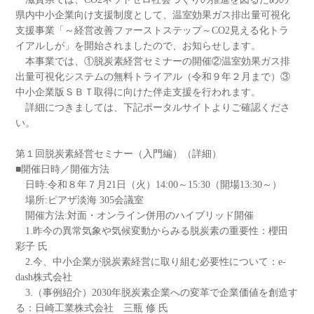
県内中小企業向け支援制度として、温室効果ガス排出量可視化
支援事業「～経営改善ファーストステップ～CO2見える化トラ
イアルしが」を開始されましたので、お知らせします。
本事業では、①脱炭素経営セミナーの開催②温室効果ガス排
出量可視化システムの無料トライアル（令和９年２月まで）③
中小企業版ＳＢＴ取得に向けた伴走支援を行われます。
詳細につきましては、下記ポータルサイトよりご確認くださ
い。
第１回脱炭素経営セミナー（入門編）（詳細）
■開催日時／開催方法
日時:令和８年７月21日（火）14:00～15:30（開場13:30～）
場所:ピアザ淡海 305会議室
開催方法:対面・オンライン併用のハイブリッド開催
1.昨今の異常気象や気候変動からみる脱炭素の重要性：櫻田
彩子 氏
2.今、中小企業が脱炭素経営に取り組む必要性について：e-
dash株式会社
3.（事例紹介）2030年脱炭素企業への変革で企業価値を創造す
る：日崎工業株式会社 三瓶 修 氏