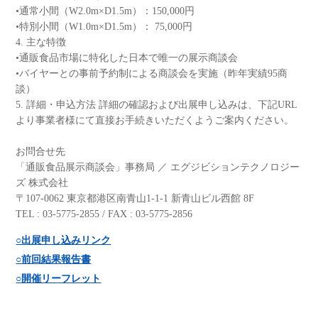
•通常小間（W2.0m×D1.5m）：150,000円
•特別小間（W1.0m×D1.5m）： 75,000円
4. 主な特徴
•通販食品市場に特化した日本で唯一の展示商談会
•バイヤーとの事前予約制による商談会を実施（昨年実績95商
談）
5. 詳細・申込方法 詳細の確認および出展申し込みは、下記URL
より事業者様にて直接お手続きいただくようご案内ください。
お問合せ先
「通販食品展示商談会」事務局 ／ エグジビションテクノロジー
ズ 株式会社
〒107-0062 東京都港区南青山1-1-1 新青山ビル西館 8F
TEL : 03-5775-2855 / FAX : 03-5775-2856
○出展申し込みリンク
○前回結果報告書
○開催リーフレット