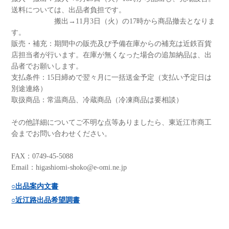
送料については、出品者負担です。
搬出→11月3日（火）の17時から商品撤去となりま
す。
販売・補充：期間中の販売及び予備在庫からの補充は近鉄百貨
店担当者が行います。在庫が無くなった場合の追加納品は、出
品者でお願いします。
支払条件：15日締めで翌々月に一括送金予定（支払い予定日は
別途連絡）
取扱商品：常温商品、冷蔵商品（冷凍商品は要相談）
その他詳細についてご不明な点等ありましたら、東近江市商工
会までお問い合わせください。
FAX：0749-45-5088
Email：higashiomi-shoko@e-omi.ne.jp
○出品案内文書
○近江路出品希望調書