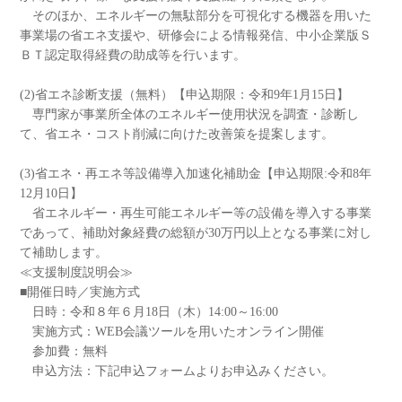
そのほか、エネルギーの無駄部分を可視化する機器を用いた
事業場の省エネ支援や、研修会による情報発信、中小企業版Ｓ
ＢＴ認定取得経費の助成等を行います。
(2)省エネ診断支援（無料）【申込期限：令和9年1月15日】
専門家が事業所全体のエネルギー使用状況を調査・診断し
て、省エネ・コスト削減に向けた改善策を提案します。
(3)省エネ・再エネ等設備導入加速化補助金【申込期限:令和8年
12月10日】
省エネルギー・再生可能エネルギー等の設備を導入する事業
であって、補助対象経費の総額が30万円以上となる事業に対し
て補助します。
≪支援制度説明会≫
■開催日時／実施方式
日時：令和８年６月18日（木）14:00～16:00
実施方式：WEB会議ツールを用いたオンライン開催
参加費：無料
申込方法：下記申込フォームよりお申込みください。