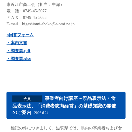
東近江市商工会（担当：中瀬）
電 話：0749-45-5077
ＦＡＸ：0749-45-5088
E-mail：higashiomi-shoko@e-omi.ne.jp
○回答フォーム
・案内文書
・調査票.pdf
・調査票.xlsx
事業者向け講座～景品表示法・食
会員
品表示法、「消費者志向経営」の基礎知識の開催
のご案内
2026.6.24
標記の件につきまして、滋賀県では、県内の事業者および食