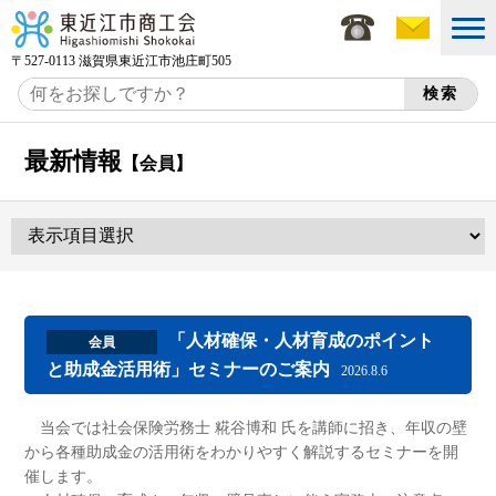
〒527-0113 滋賀県東近江市池庄町505
最新情報
【会員】
「人材確保・人材育成のポイント
会員
と助成金活用術」セミナーのご案内
2026.8.6
当会では社会保険労務士 糀谷博和 氏を講師に招き、年収の壁
から各種助成金の活用術をわかりやすく解説するセミナーを開
催します。