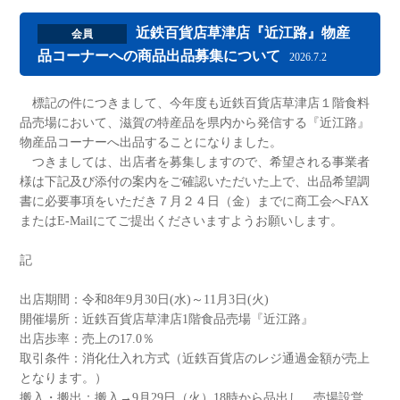
近鉄百貨店草津店『近江路』物産
会員
品コーナーへの商品出品募集について
2026.7.2
標記の件につきまして、今年度も近鉄百貨店草津店１階食料
品売場において、滋賀の特産品を県内から発信する『近江路』
物産品コーナーへ出品することになりました。
つきましては、出店者を募集しますので、希望される事業者
様は下記及び添付の案内をご確認いただいた上で、出品希望調
書に必要事項をいただき７月２４日（金）までに商工会へFAX
またはE-Mailにてご提出くださいますようお願いします。
記
出店期間：令和8年9月30日(水)～11月3日(火)
開催場所：近鉄百貨店草津店1階食品売場『近江路』
出店歩率：売上の17.0％
取引条件：消化仕入れ方式（近鉄百貨店のレジ通過金額が売上
となります。）
搬入・搬出：搬入→9月29日（火）18時から品出し、売場設営。