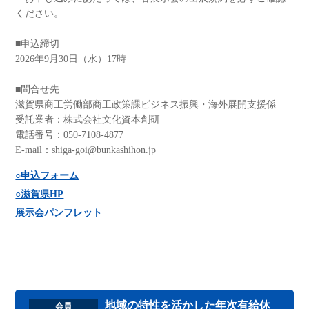
ください。
■申込締切
2026年9月30日（水）17時
■問合せ先
滋賀県商工労働部商工政策課ビジネス振興・海外展開支援係
受託業者：株式会社文化資本創研
電話番号：050-7108-4877
E-mail：shiga-goi@bunkashihon.jp
○申込フォーム
○滋賀県HP
展示会パンフレット
地域の特性を活かした年次有給休
会員