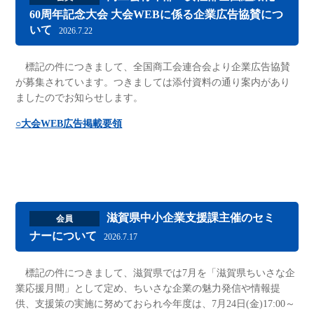
60周年記念大会 大会WEBに係る企業広告協賛につ
いて
2026.7.22
標記の件につきまして、全国商工会連合会より企業広告協賛
が募集されています。つきましては添付資料の通り案内があり
ましたのでお知らせします。
○大会WEB広告掲載要領
滋賀県中小企業支援課主催のセミ
会員
ナーについて
2026.7.17
標記の件につきまして、滋賀県では7月を「滋賀県ちいさな企
業応援月間」として定め、ちいさな企業の魅力発信や情報提
供、支援策の実施に努めておられ今年度は、7月24日(金)17:00～