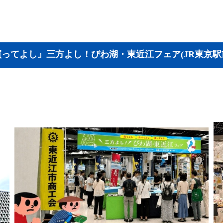
ってよし』三方よし！びわ湖・東近江フェア(JR東京駅