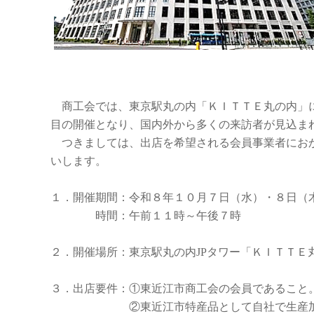
商工会では、東京駅丸の内「ＫＩＴＴＥ丸の内」に
目の開催となり、国内外から多くの来訪者が見込ま
つきましては、出店を希望される会員事業者におか
いします。
１．開催期間：令和８年１０月７日（水）・８日（木
時間：午前１１時～午後７時
２．開催場所：東京駅丸の内JPタワー「ＫＩＴＴ
３．出店要件：①東近江市商工会の会員であること
②東近江市特産品として自社で生産加工･製