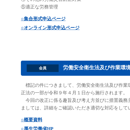
⑤適正な労務管理
○集合形式申込ページ
○オンライン形式申込ページ
労働安全衛生法及び作業環
会員
標記の件につきまして、労働安全衛生法及び作業環
正法の一部が令和９年４月１日から施行されます。
今回の改正に係る趣旨及び考え方並びに措置義務主
ましては、詳細をご確認いただき適切な対応をして
○概要資料
○厚生労働省HP