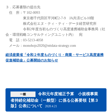
３．応募書類の提出先
住 所：〒102-0093
東京都千代田区平河町2-7-9 JA共済ビル10階
株式会社エヌ・ティ・ティ・データ経営研究所
令和2年度当初ものづくり高度連携補助金事務局（社
会・環境戦略コンサルティングユニット内） 宛
電 話：03-5213-4058
メール：monohojo2020@nttdata-strategy.com
経済産業省「令和２年度ものづくり・商業・サービス高度連携
促進補助金」公募開始のお知らせ
令和元年度補正予算 小規模事業
一般
者持続化補助金〈一般型〉に係る公募要領【第３
版】公表について
2020.4.21