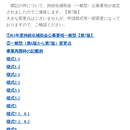
標記の件について、持続化補助金〈一般型〉公募要領が改定
されましたのでご連絡します。【第7版】
大きな変更点はございませんが、申請様式等一部変更になって
おりますので、ご確認ください。
①R1年度持続化補助金公募要領一般型【第7版】
②一般型（第6版から第7版）変更点
事業再開枠の記載例
様式1-1
様式1-2
様式2-1
様式2-2
様式3-1
様式3-2
様式5
様式7-1、8-1
様式7-2、8-2
様式9