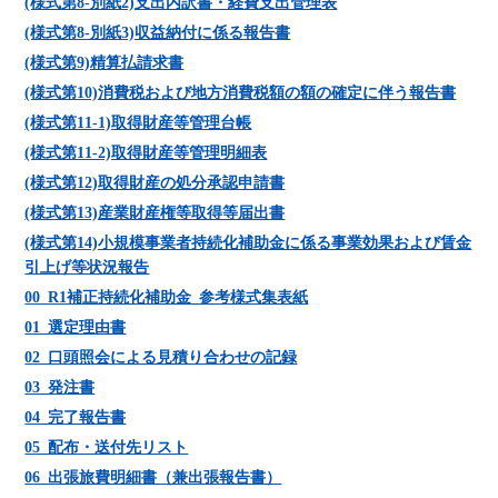
(様式第8-別紙2)支出内訳書・経費支出管理表
(様式第8-別紙3)収益納付に係る報告書
(様式第9)精算払請求書
(様式第10)消費税および地方消費税額の額の確定に伴う報告書
(様式第11-1)取得財産等管理台帳
(様式第11-2)取得財産等管理明細表
(様式第12)取得財産の処分承認申請書
(様式第13)産業財産権等取得等届出書
(様式第14)小規模事業者持続化補助金に係る事業効果および賃金
引上げ等状況報告
00_R1補正持続化補助金_参考様式集表紙
01_選定理由書
02_口頭照会による見積り合わせの記録
03_発注書
04_完了報告書
05_配布・送付先リスト
06_出張旅費明細書（兼出張報告書）