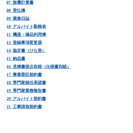
07_旅費計算書
08_受払簿
09_業務日誌
10_アルバイト勤務表
11_機器・備品利用簿
13_登録事項変更届
14_協定書（ひな形）
15_納品書
16_見積書提出依頼（仕様書別紙）
17_事業委託契約書
18_専門家就任承諾書
19_専門家業務報告書
20_アルバイト契約書
21_工事請負契約書