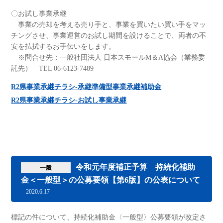
〇お試し事業承継
事業の売却を考える売り手と、事業を買いたい買い手をマッ
チングさせ、事業運営のお試し期間を設けることで、両者の不
安を払拭するお手伝いをします。
※問合せ先：一般社団法人 日本スモールM＆A協会（業務委
託先） TEL 06-6123-7489
R2県事業承継チラシ-承継準備型事業承継補助金
R2県事業承継チラシ-お試し事業承継
令和元年度補正予算 持続化補助
一般
金＜一般型＞の公募要領【第6版】の公表について
2020.6.17
標記の件について、持続化補助金〈一般型〉公募要領が改定さ