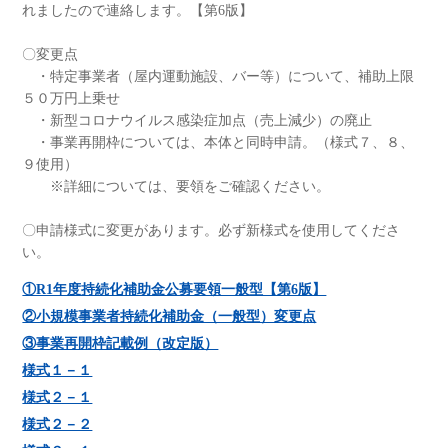
れましたので連絡します。【第6版】
〇変更点
・特定事業者（屋内運動施設、バー等）について、補助上限
５０万円上乗せ
・新型コロナウイルス感染症加点（売上減少）の廃止
・事業再開枠については、本体と同時申請。（様式７、８、
９使用）
※詳細については、要領をご確認ください。
〇申請様式に変更があります。必ず新様式を使用してくださ
い。
①R1年度持続化補助金公募要領一般型【第6版】
②小規模事業者持続化補助金（一般型）変更点
③事業再開枠記載例（改定版）
様式１－１
様式２－１
様式２－２