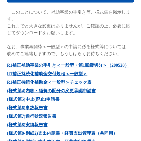
このことについて、補助事業の手引き等、様式集を掲示しま
す。
これまでと大きな変更はありませんが、ご確認の上、必要に応
じてダウンロードをお願いします。
なお、事業再開枠＜一般型＞の申請に係る様式等については、
改めてご連絡しますので、もうしばらくお待ちください。
R1補正補助事業の手引き＜一般型・第1回締切分＞（200528）
R1補正持続化補助金交付規程＜一般型＞
R1補正持続化補助金＜一般型＞チェック表
(様式第4)内容・経費の配分の変更承認申請書
(様式第5)中止(廃止)申請書
(様式第6)事故報告書
(様式第7)遂行状況報告書
(様式第8)実績報告書
(様式第8-別紙2)支出内訳書・経費支出管理表（共同用）