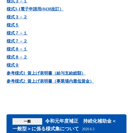
様式３－１
様式3-1電子申請用(0430改訂）
様式３－２
様式５
様式７－１
様式７－２
様式８－１
様式８－２
様式９
参考様式1_賃上げ表明書（給与支給総額）
参考様式2_賃上げ表明書（事業場内最低賃金）
令和元年度補正 持続化補助金＜
一般
一般型＞に係る様式集について
2020.6.3