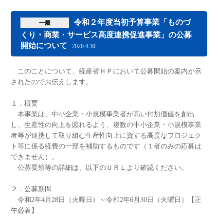
令和２年度当初予算事業「ものづ
一般
くり・商業・サービス高度連携促進事業」の公募
開始について
2020.4.30
このことについて、経産省ＨＰにおいて公募開始の案内が示
されたのでお伝えします。
１．概要
本事業は、中小企業・小規模事業者が高い付加価値を創出
し、生産性の向上を図れるよう、複数の中小企業・小規模事業
者等が連携して取り組む生産性向上に資する高度なプロジェク
ト等に係る経費の一部を補助するものです（１者のみの応募は
できません）。
公募要領等の詳細は、以下のＵＲＬより確認ください。
２．公募期間
令和2年4月28日（火曜日）～令和2年6月30日（火曜日）【正
午必着】