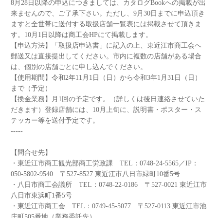
8月28日以降の申込につきましては、カタログBookへの掲載が出
来ませんので、ご了承下さい。ただし、9月30日までに申込頂き
ますと全世帯に送付する取扱店舗一覧表には掲載させて頂きま
す。10月1日以降は商工会HPにて掲載します。
【申込方法】「取扱店申込書」に記入の上、東近江市商工会へ
郵送又は直接提出してください。市内に複数の店舗がある場合
は、個別の店舗ごとに申し込んでください。
【使用期間】令和2年11月1日（日）から令和3年1月31日（日）
まで（予定）
【換金業務】月1回の予定です。（詳しくは後日連絡させていた
だきます）登録店舗には、10月上旬に、説明書・ポスター・ス
テッカー等を送付予定です。
-----
【問合せ先】
・東近江市商工観光部商工労政課 TEL：0748-24-5565／IP：
050-5802-9540 〒527-8527 東近江市八日市緑町10番5号
・八日市商工会議所 TEL：0748-22-0186 〒527-0021 東近江市
八日市東浜町1番5号
・東近江市商工会 TEL：0749-45-5077 〒527-0113 東近江市池
庄町505番地（業務委託先）