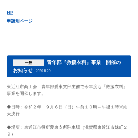
HP
申請用ページ
青年部『救援衣料』事業 開催の
一般
お知らせ
2020.8.20
東近江市商工会 青年部愛東支部主催で今年度も『救援衣料』
事業を開催します。
◆日時：令和２年 ９月６日（日）午前１０時～午後１時※雨
天決行
◆場所：東近江市役所愛東支所駐車場（滋賀県東近江市妹町２
９）