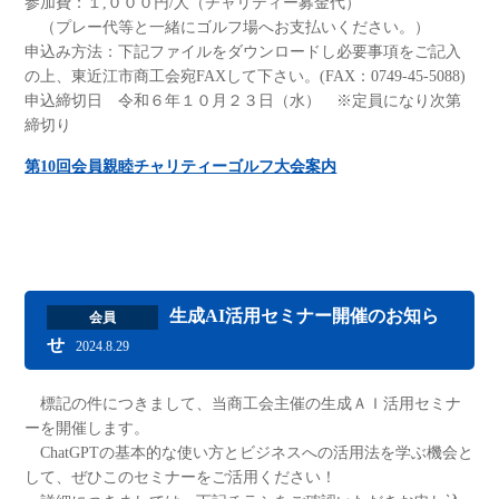
参加費：１,０００円/人（チャリティー募金代）
（プレー代等と一緒にゴルフ場へお支払いください。）
申込み方法：下記ファイルをダウンロードし必要事項をご記入
の上、東近江市商工会宛FAXして下さい。(FAX：0749-45-5088)
申込締切日 令和６年１０月２３日（水） ※定員になり次第
締切り
第10回会員親睦チャリティーゴルフ大会案内
生成AI活用セミナー開催のお知ら
会員
せ
2024.8.29
標記の件につきまして、当商工会主催の生成ＡＩ活用セミナ
ーを開催します。
ChatGPTの基本的な使い方とビジネスへの活用法を学ぶ機会と
して、ぜひこのセミナーをご活用ください！