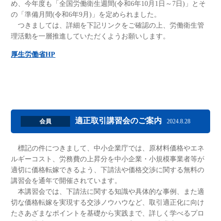
め、今年度も「全国労働衛生週間(令和6年10月1日～7日)」とそ
の「準備月間(令和6年9月)」を定められました。
つきましては、詳細を下記リンクをご確認の上、労働衛生管
理活動を一層推進していただくようお願いします。
厚生労働省HP
適正取引講習会のご案内
会員
2024.8.28
標記の件につきまして、中小企業庁では、原材料価格やエネ
ルギーコスト、労務費の上昇分を中小企業・小規模事業者等が
適切に価格転嫁できるよう、下請法や価格交渉に関する無料の
講習会を通年で開催されています。
本講習会では、下請法に関する知識や具体的な事例、また適
切な価格転嫁を実現する交渉ノウハウなど、取引適正化に向け
たさあざまなポイントを基礎から実践まで、詳しく学べるプロ