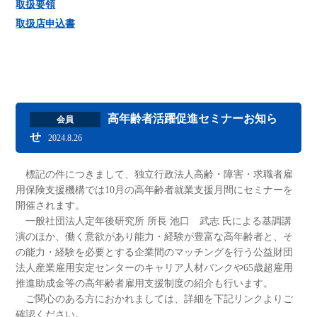
取扱要領
取扱店申込書
高年齢者活躍促進セミナーお知ら
会員
せ
2024.8.26
標記の件につきまして、独立行政法人高齢・障害・求職者雇
用保険支援機構では10月の高年齢者就業支援月間にセミナーを
開催されます。
一般社団法人定年後研究所 所長 池口 武志 氏による基調講
演のほか、働く意欲があり能力・経験が豊富な高年齢者と、そ
の能力・経験を必要とする企業間のマッチングを行う公益財団
法人産業雇用安定センターのキャリア人材バンクや65歳超雇用
推進助成金等の高年齢者雇用支援制度の紹介も行います。
ご関心のある方におかれましては、詳細を下記リンクよりご
確認ください。