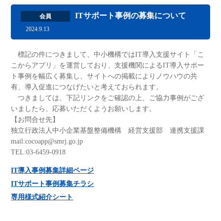
ITサポート事例の募集について
会員
2024.9.13
標記の件につきまして、中小機構ではIT導入支援サイト「こ
こからアプリ」を運営しており、支援機関によるIT導入サポー
ト事例を幅広く募集し、サイトへの掲載によりノウハウの共
有、導入促進につなげたいと考えておられます。
つきましては、下記リンクをご確認の上、ご協力事例がござ
いましたら、応募いただくようお願いします。
【お問合せ先】
独立行政法人中小企業基盤整備機構 経営支援部 連携支援課
mail:cocoapp@smrj.go.jp
TEL:03-6459-0918
IT導入事例募集詳細ページ
ITサポート事例募集チラシ
専用様式紹介シート