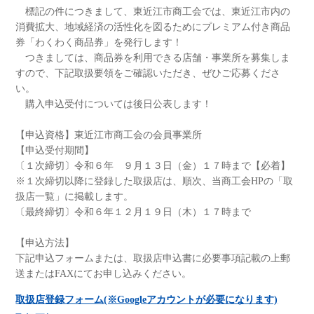
標記の件につきまして、東近江市商工会では、東近江市内の
消費拡大、地域経済の活性化を図るためにプレミアム付き商品
券「わくわく商品券」を発行します！
つきましては、商品券を利用できる店舗・事業所を募集しま
すので、下記取扱要領をご確認いただき、ぜひご応募くださ
い。
購入申込受付については後日公表します！
【申込資格】東近江市商工会の会員事業所
【申込受付期間】
〔１次締切〕令和６年 ９月１３日（金）１７時まで【必着】
※１次締切以降に登録した取扱店は、順次、当商工会HPの「取
扱店一覧」に掲載します。
〔最終締切〕令和６年１２月１９日（木）１７時まで
【申込方法】
下記申込フォームまたは、取扱店申込書に必要事項記載の上郵
送またはFAXにてお申し込みください。
取扱店登録フォーム(※Googleアカウントが必要になります)