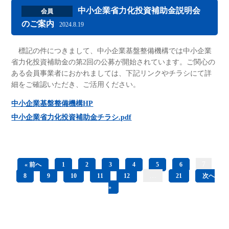
中小企業省力化投資補助金説明会
会員
のご案内
2024.8.19
標記の件につきまして、中小企業基盤整備機構では中小企業
省力化投資補助金の第2回の公募が開始されています。ご関心の
ある会員事業者におかれましては、下記リンクやチラシにて詳
細をご確認いただき、ご活用ください。
中小企業基盤整備機構HP
中小企業省力化投資補助金チラシ.pdf
7
« 前へ
1
2
3
4
5
6
…
8
9
10
11
12
21
次へ
»