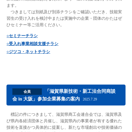
ます。
つきましては別紙及び別添チラシをご確認いただき、技能実
習生の受け入れを検討中または実施中の企業・団体のかたはぜ
ひセミナー等ご活用ください。
○セミナーチラシ
○受入れ事業相談支援チラシ
○ジツコ・ネットチラシ
「滋賀県新技術・新工法合同商談
会員
会 in 大阪」参加企業募集の案内
2025.7.29
標記の件につきまして、滋賀県商工会連合会では、滋賀県及
び県内各経済団体と共催し、滋賀県内の事業者が有する優れた
技術を直接かつ具体的に提案し、新たな市場創出や技術価値の