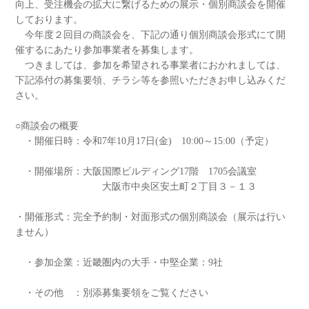
向上、受注機会の拡大に繋げるための展示・個別商談会を開催
しております。
今年度２回目の商談会を、下記の通り個別商談会形式にて開
催するにあたり参加事業者を募集します。
つきましては、参加を希望される事業者におかれましては、
下記添付の募集要領、チラシ等を参照いただきお申し込みくだ
さい。
○商談会の概要
・開催日時：令和7年10月17日(金) 10:00～15:00（予定）
・開催場所：大阪国際ビルディング17階 1705会議室
大阪市中央区安土町２丁目３－１３
・開催形式：完全予約制・対面形式の個別商談会（展示は行い
ません）
・参加企業：近畿圏内の大手・中堅企業：9社
・その他 ：別添募集要領をご覧ください