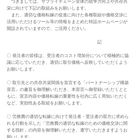
つきましては、サプライチェーン全体の競争力向上や共存共
栄に向けて下記の取組みをお願いします。
また、適切な価格転嫁の促進に向けた各種取組や価格交渉に
活用いただけるツール等の情報をまとめた特設ホームページが
開設されていますので、ご活用ください。
記
〇 発注者の皆様は、受注者のコスト増加分について積極的に協
議に応じていただき、適切に取引価格へ反映していただくよう
お願いします。
〇 取引先との共存共栄関係を宣言する「パートナーシップ構築
宣言」の趣旨を御理解いただき、本宣言へ御登録いただくとと
もに、宣言内容や価格転嫁の重要性を社内に広く周知いただく
など、実効性ある取組をお願いします。
〇 労務費の適切な転嫁に向けて発注者・受注者の双方に求めら
れる行動を示した「労務費の適切な転嫁のための価格交渉に関
する指針」の内容を御理解いただき、遵守いただきますようお
願いします。