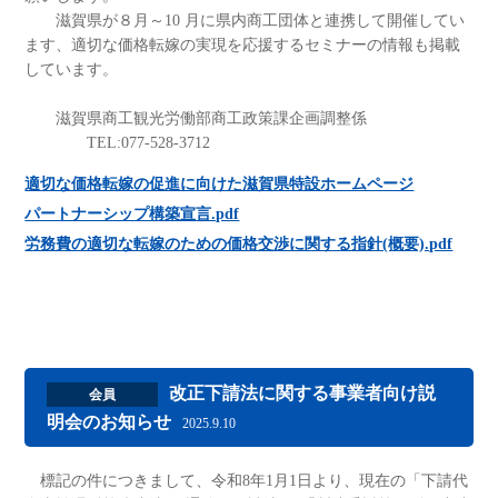
滋賀県が８月～10 月に県内商工団体と連携して開催してい
ます、適切な価格転嫁の実現を応援するセミナーの情報も掲載
しています。
滋賀県商工観光労働部商工政策課企画調整係
TEL:077-528-3712
適切な価格転嫁の促進に向けた滋賀県特設ホームページ
パートナーシップ構築宣言.pdf
労務費の適切な転嫁のための価格交渉に関する指針(概要).pdf
改正下請法に関する事業者向け説
会員
明会のお知らせ
2025.9.10
標記の件につきまして、令和8年1月1日より、現在の「下請代