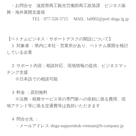
・お問合せ 滋賀県商工観光労働部商工政策課 ビジネス振
興・海外展開支援係
TEL : 077-528-3715 MAIL: fa0002@pref.shiga.lg.jp
【ベトナムビジネス・サポートデスクの開設について】
１ 対象者 ：県内に本社・営業所があり、ベトナム展開を検討
している企業
２ サポート内容：相談対応、現地情報の提供、ビジネスマッ
チング支援
※日本語での相談可能
３ 料金 ：原則無料
※法務・税務サービス等の専門家への依頼に係る費用、現
地アテンド等に係る交通費等は負担いただきます
４ 問合せ先 ：
・メールアドレス shiga-supportdesk-vietnam@b-company.jp