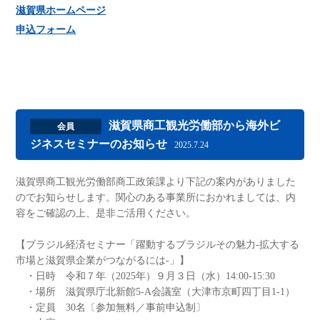
滋賀県ホームページ
申込フォーム
滋賀県商工観光労働部から海外ビ
会員
ジネスセミナーのお知らせ
2025.7.24
滋賀県商工観光労働部商工政策課より下記の案内がありました
のでお知らせします。関心のある事業所におかれましては、内
容をご確認の上、是非ご活用ください。
【ブラジル経済セミナー「躍動するブラジルその魅力-拡大する
市場と滋賀県企業がつながるには-」】
・日時 令和７年（2025年）９月３日（水）14:00-15:30
・場所 滋賀県庁北新館5-A会議室（大津市京町四丁目1-1）
・定員 30名〔参加無料／事前申込制〕