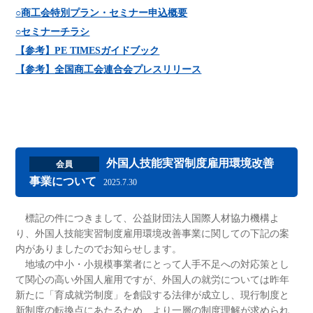
○商工会特別プラン・セミナー申込概要
○セミナーチラシ
【参考】PE TIMESガイドブック
【参考】全国商工会連合会プレスリリース
外国人技能実習制度雇用環境改善
会員
事業について
2025.7.30
標記の件につきまして、公益財団法人国際人材協力機構よ
り、外国人技能実習制度雇用環境改善事業に関しての下記の案
内がありましたのでお知らせします。
地域の中小・小規模事業者にとって人手不足への対応策とし
て関心の高い外国人雇用ですが、外国人の就労については昨年
新たに「育成就労制度」を創設する法律が成立し、現行制度と
新制度の転換点にあたるため、より一層の制度理解が求められ