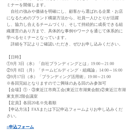
ミナーを開催します。
自社の強みや価値を明確にし、顧客から選ばれる企業・お店
になるためのブランド構築方法から、社員一人ひとりが活躍
し、協力し合えるチームづくり、そして持続的に成長できる組
織運営のあり方まで、具体的な事例やワークを通じて体系的に
学べるセミナーとなっています。
詳細を下記よりご確認いただき、ぜひお申し込みください。
【日時】
①9月 3日（水）「自社ブランディングとは」19:00～21:00
②9月 8日（月）「チームビルディング・組織論」14:00～16:00
③9月17日（水）「ブランディング活用術」19:00～21:00
※各回完結となりますのでご興味のある回のみ参加可
【会場】①・③東近江市商工会(東近江市湖東会館)②東近江市湖
東支所2階会議室
【定員】各回20名※先着順
【申込方法】FAXまたは下記申込フォームよりお申し込みくだ
さい。
○申込フォーム