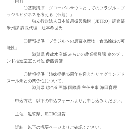
・内容
〇基調講演「グローバルサウスとしてのブラジル－ブ
ラジルビジネスを考える（仮題）」
独立行政法人日本貿易振興機構（JETRO）調査部
米州課 課長代理 辻本希世氏
〇情報提供「ブラジルへの農畜水産物・食品輸出の可
能性」
滋賀県 農政水産部 みらいの農業振興課 食のブラ
ンド推進室室長補佐 伊藤貴傭
〇情報提供「姉妹提携45周年を迎えたリオグランデド
スール州との関係性について」
滋賀県 総合企画部 国際課 主任主事 海田育理
・申込方法 以下の申込フォームよりお申し込みください。
・主催 滋賀県、JETRO滋賀
・詳細 以下の概要ページよりご確認ください。