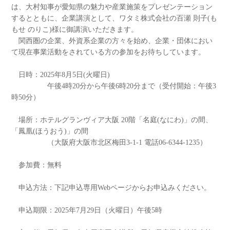
は、大村知事が愛知県の魅力や産業施策をプレゼンテーション
するとともに、企業講演として、ワタミ株式会社の百瀬 則子(も
もせ のりこ)様に御講演いただきます。
関西圏の企業、外資系企業の方々を始め、企業・団体におい
て現在事業活動をされている方の参加をお待ちしています。
日時：2025年8月5日(火曜日)
午後4時20分から午後6時20分まで（受付開始：午後3
時50分）
場所：​ホテルグランヴィア大阪 20階「名庭(なにわ)」の間、
「鳳凰(ほうおう)」の間
（大阪府大阪市北区梅田3-1-1 電話06-6344-1235）
参加費：無料
申込方法：下記申込専用Webページからお申込みください。​
申込期限：2025年7月29日（火曜日）午後5時